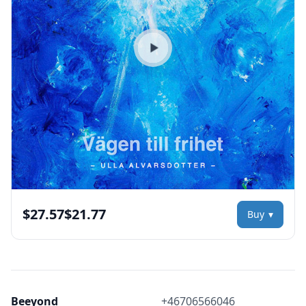
Play preview
$27.57
$21.77
Buy
Beeyond
+46706566046