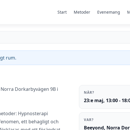
Start
Metoder
Evenemang
M
gt rum.
å Norra Dorkarbyvägen 9B i
NÄR?
23:e maj, 13:00 - 18:
 metoder: Hypnosterapi
VAR?
 fenomen, ett behagligt och
Beeyond, Norra Dor
 förklaras med ett förändrat