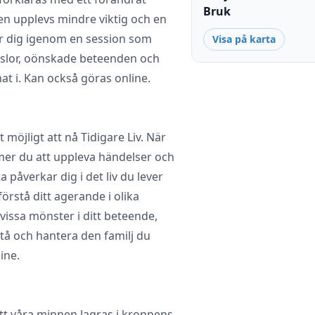
Bruk
en upplevs mindre viktig och en
ar dig igenom en session som
Visa på karta
ädslor, oönskade beteenden och
t i. Kan också göras online.
möjligt att nå Tidigare Liv. När
mmer du att uppleva händelser och
a påverkar dig i det liv du lever
förstå ditt agerande i olika
ssa mönster i ditt beteende,
stå och hantera den familj du
ine.
att våra minnen lagras i kroppens