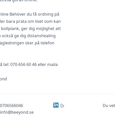
online Behöver du få ordning på
ller bara prata om livet som kan
 bollplank, ger dig möjlighet att
n också ge dig distanshealing
Vägledningen sker på telefon
tel: 070-656 60 46 eller maila
yond
0706566046
Du vet
info@beeyond.se