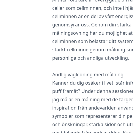
celler som cellminnen, och inte i hj
cellminnen är en del av vårt energ
genomsyrar oss. Genom din starka 
målningsövning har du möjlighet at
cellminnen som belastar ditt system.
starkt cellminne genom målning som 
personliga och andliga utveckling.
Andlig vägledning med målning
Känner du dig osäker i livet, står in
puff framåt? Under denna sessionen
jag målar en målning med de färger
inspiration från andevärlden använd
symboler som representerar din pe
och önskningar, starka sidor och utm
meddelande från andevärlden. Kan 