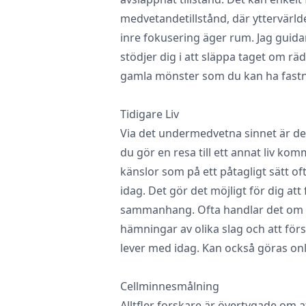
medvetandetillstånd, där yttervärld
inre fokusering äger rum. Jag guid
stödjer dig i att släppa taget om r
gamla mönster som du kan ha fastna
Tidigare Liv
Via det undermedvetna sinnet är det 
du gör en resa till ett annat liv ko
känslor som på ett påtagligt sätt oft
idag. Det gör det möjligt för dig att 
sammanhang. Ofta handlar det om vi
hämningar av olika slag och att för
lever med idag. Kan också göras onl
Cellminnesmålning
Alltfler forskare är övertygade om 