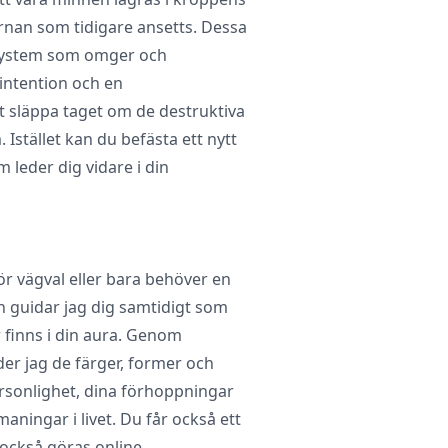
ärnan som tidigare ansetts. Dessa
isystem som omger och
intention och en
t släppa taget om de destruktiva
 Istället kan du befästa ett nytt
leder dig vidare i din
för vägval eller bara behöver en
 guidar jag dig samtidigt som
 finns i din aura. Genom
er jag de färger, former och
rsonlighet, dina förhoppningar
aningar i livet. Du får också ett
också göras online.