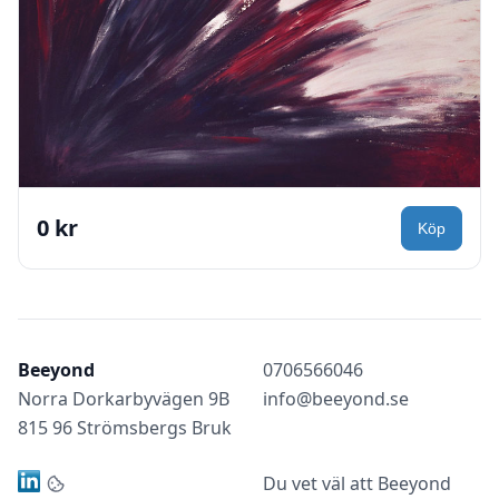
0 kr
Beeyond
0706566046
Norra Dorkarbyvägen 9B
info@beeyond.se
815 96 Strömsbergs Bruk
Du vet väl att Beeyond