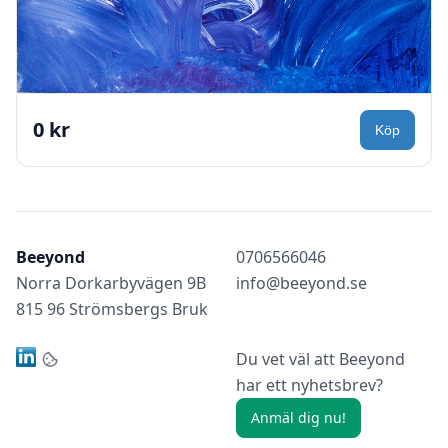
0 kr
Beeyond
0706566046
Norra Dorkarbyvägen 9B
info@beeyond.se
815 96 Strömsbergs Bruk
Du vet väl att Beeyond
har ett nyhetsbrev?
Anmäl dig nu!